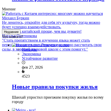
Мнение
Михаил Буркин
Не ленитесь, откройте для себя эту культуру, тогда можно
будет успешно взаимодействовать.
Недавние
Наталья Охотникова
Что нового?
"Стать препятствием в изучении языка может стать
переоценка своих сил. Рекомендую верно рассчитать свои
силы, в хорошей языковой школе с этим помогут."
Новации
Экономика
Устойчивое развитие
фев 27, 2026
4523
Новые правила покупки жилья
Шанхай упростил приезжим покупку жилья по всему
городу