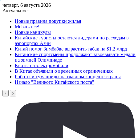
четверг, 6 августа 2026
Актуальное:
Новые правила покупки жилья
Meizu - все!
Новые каникулы
Китайские туристы остаются лидерами по расходам в
аэропортах Азии
Китай помог Зимбабве вырастить табак на $1,2 млрд
Китайские спортсмены продолжают завоевывать медали
на зимней Олимпиаде
Квоты на электромобили
В Китае объявили о временных ограничениях
Роботы и гуманоиды на главном концерте страны
Начало "Великого Китайского поста"