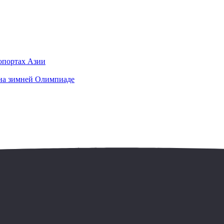
ропортах Азии
на зимней Олимпиаде