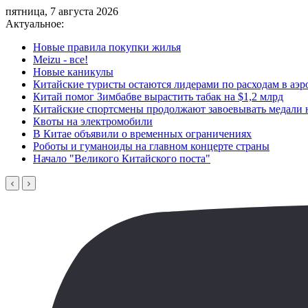
пятница, 7 августа 2026
Актуальное:
Новые правила покупки жилья
Meizu - все!
Новые каникулы
Китайские туристы остаются лидерами по расходам в аэ
Китай помог Зимбабве вырастить табак на $1,2 млрд
Китайские спортсмены продолжают завоевывать медали 
Квоты на электромобили
В Китае объявили о временных ограничениях
Роботы и гуманоиды на главном концерте страны
Начало "Великого Китайского поста"