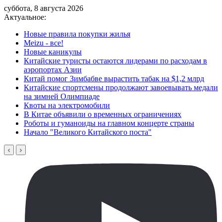
суббота, 8 августа 2026
Актуальное:
Новые правила покупки жилья
Meizu - все!
Новые каникулы
Китайские туристы остаются лидерами по расходам в
аэропортах Азии
Китай помог Зимбабве вырастить табак на $1,2 млрд
Китайские спортсмены продолжают завоевывать медали
на зимней Олимпиаде
Квоты на электромобили
В Китае объявили о временных ограничениях
Роботы и гуманоиды на главном концерте страны
Начало "Великого Китайского поста"