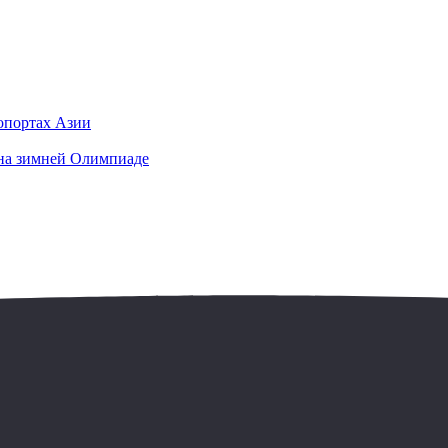
ропортах Азии
на зимней Олимпиаде