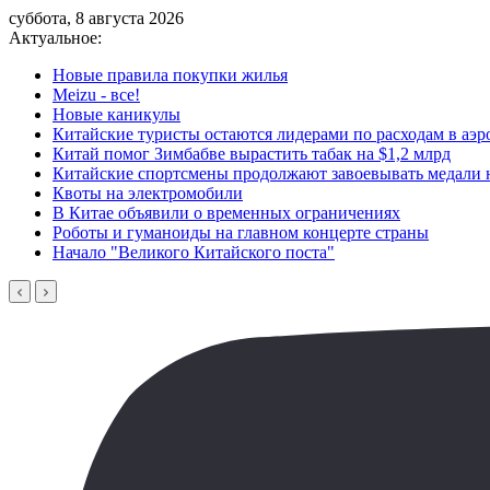
суббота, 8 августа 2026
Актуальное:
Новые правила покупки жилья
Meizu - все!
Новые каникулы
Китайские туристы остаются лидерами по расходам в аэ
Китай помог Зимбабве вырастить табак на $1,2 млрд
Китайские спортсмены продолжают завоевывать медали 
Квоты на электромобили
В Китае объявили о временных ограничениях
Роботы и гуманоиды на главном концерте страны
Начало "Великого Китайского поста"