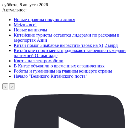
суббота, 8 августа 2026
Актуальное:
Новые правила покупки жилья
Meizu - все!
Новые каникулы
Китайские туристы остаются лидерами по расходам в
аэропортах Азии
Китай помог Зимбабве вырастить табак на $1,2 млрд
Китайские спортсмены продолжают завоевывать медали
на зимней Олимпиаде
Квоты на электромобили
В Китае объявили о временных ограничениях
Роботы и гуманоиды на главном концерте страны
Начало "Великого Китайского поста"