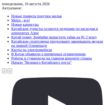
понедельник, 10 августа 2026
Актуальное:
Новые правила покупки жилья
Meizu - все!
Новые каникулы
Китайские туристы остаются лидерами по расходам в
аэропортах Азии
Китай помог Зимбабве вырастить табак на $1,2 млрд
Китайские спортсмены продолжают завоевывать медали
на зимней Олимпиаде
Квоты на электромобили
В Китае объявили о временных ограничениях
Роботы и гуманоиды на главном концерте страны
Начало "Великого Китайского поста"