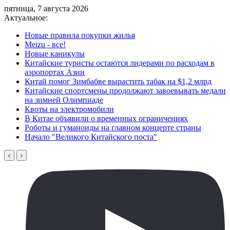
пятница, 7 августа 2026
Актуальное:
Новые правила покупки жилья
Meizu - все!
Новые каникулы
Китайские туристы остаются лидерами по расходам в
аэропортах Азии
Китай помог Зимбабве вырастить табак на $1,2 млрд
Китайские спортсмены продолжают завоевывать медали
на зимней Олимпиаде
Квоты на электромобили
В Китае объявили о временных ограничениях
Роботы и гуманоиды на главном концерте страны
Начало "Великого Китайского поста"