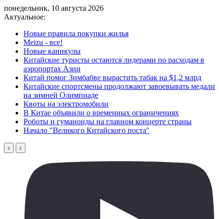
понедельник, 10 августа 2026
Актуальное:
Новые правила покупки жилья
Meizu - все!
Новые каникулы
Китайские туристы остаются лидерами по расходам в
аэропортах Азии
Китай помог Зимбабве вырастить табак на $1,2 млрд
Китайские спортсмены продолжают завоевывать медали
на зимней Олимпиаде
Квоты на электромобили
В Китае объявили о временных ограничениях
Роботы и гуманоиды на главном концерте страны
Начало "Великого Китайского поста"