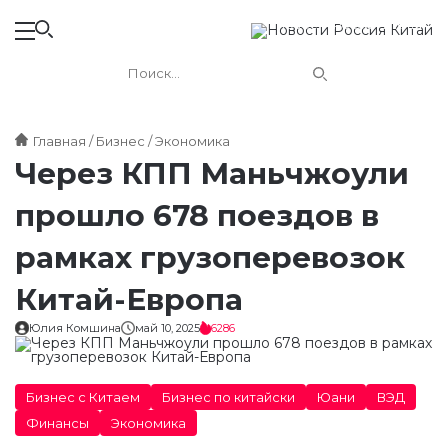
Новости России и Китая
Главная
Бизнес
Экономика
Через КПП Маньчжоули
прошло 678 поездов в
рамках грузоперевозок
Китай-Европа
Юлия Комшина
май 10, 2025
6286
Бизнес с Китаем
Бизнес по китайски
Юани
ВЭД
Финансы
Экономика